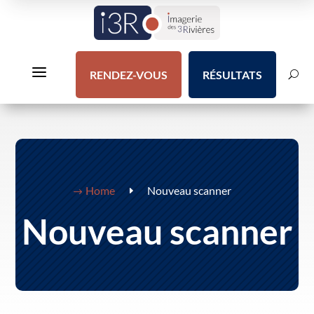
a
RENDEZ-VOUS
RÉSULTATS
U
Home
Nouveau scanner
E
$
Nouveau scanner
s