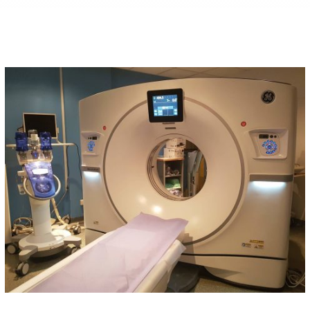
s crises
 TDAH
pilepsie