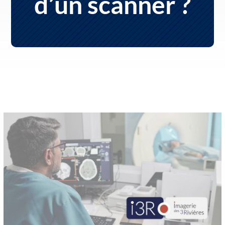
d’un scanner ?
s crises
 TDAH
pilepsie