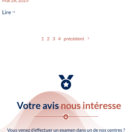
Mai 26, 2025
Lire
$
1
2
3
4
précédent

Votre avis
nous intéresse

Vous venez d’effectuer un examen dans un de nos centres ?