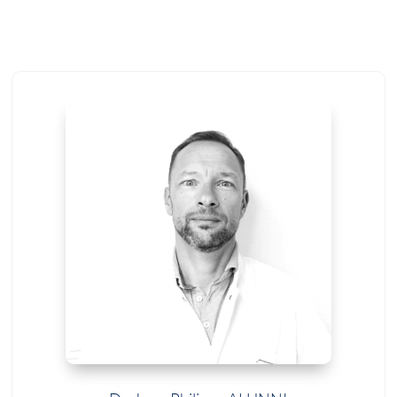
s crises
 TDAH
pilepsie